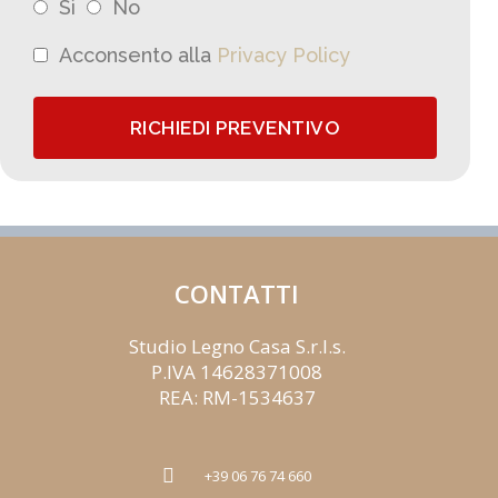
Sì
No
Acconsento alla
Privacy Policy
RICHIEDI PREVENTIVO
CONTATTI
Studio Legno Casa S.r.l.s.
P.IVA 14628371008
REA: RM-1534637
+39 06 76 74 660